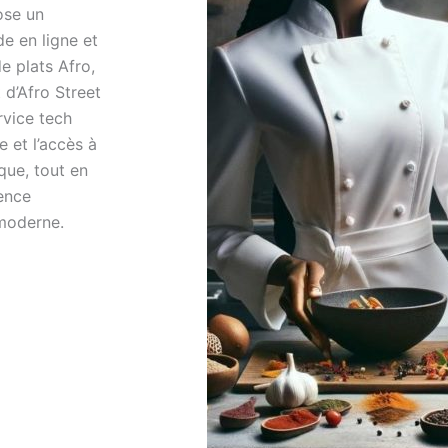
ose un
e en ligne et
de plats Afro,
 d’Afro Street
rvice tech
e et l’accès à
que, tout en
ence
 moderne.