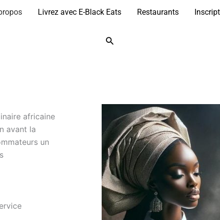
propos
Livrez avec E-Black Eats
Restaurants
Inscrip
Rechercher
inaire africaine
n avant la
nsommateurs un
s
ervice